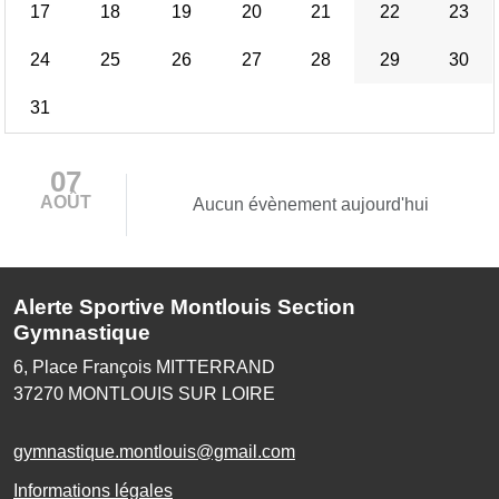
17
18
19
20
21
22
23
24
25
26
27
28
29
30
31
07
AOÛT
Aucun évènement aujourd'hui
Alerte Sportive Montlouis Section
Gymnastique
6, Place François MITTERRAND
37270
MONTLOUIS SUR LOIRE
gymnastique.montlouis@gmail.com
Informations légales